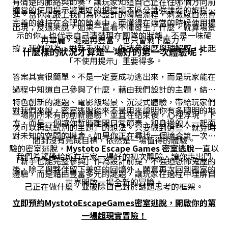
有清楚的脈絡與節奏，讓玩家知道自己正在往哪個方向前
適當的使用提示將更好的把這場不區分誰強誰弱的旅程更
進。當你能跟上我們為你設計的體驗流程，刺激感自然會
完善的維持在合理的節奏中。而懂得在適當的時候使用提
出現；反過來說，如果一直看不懂發生了什麼，就算場景
示的你，也代表自己清楚現在團隊的狀態，不是一味硬
再華麗，謎題再豐富，也只會剩下壓力。
撐。我們認為，對新手來說，保持參與感與理解感，比起
什麼樣的狀況才算是一場好的第一次體驗呢？
「不使用提示」重要得多。
答案其實很簡單。不是一定要成功逃出來，而是玩家能在
過程中知道自己參與了什麼，藉由我們設計的主題，結合
特色創新的謎題、電影級場景、沉浸式體驗，帶給玩家們
對我們來說，密室逃脫從來不是用來證明你有多聰明的地
一場前所未有的創新體驗，並且在結束後，心裡浮現「下
方，而是一個讓你暫時離開日常節奏、和身邊的人一起面
次可以再試試別的主題」的想法。只要做到這些，就算時
對未知的空間的機會。如果你正在尋找一個適合第一次體
間到沒有完成目標，依然是一場值得的體驗。
驗的密室逃脫，
Mystoto Escape Games 密室逃脫
一直以
我們希望帶給所有玩家一場好的初次體驗，讓你走出門
「新手也能完整參與」作為設計前提，不強迫恐怖鬼屋的
後，除了與夥伴留下美好的回憶外，願意再次回到密室的
體驗，而是藉由豐富多元的謎題，讓玩家在過程中理解自
世界開啟一場全新的冒險。
己正在做什麼，並破除自己對於謎題思考的框架。
立即預約MystotoEscapeGames密室逃脫，開啟你的第
一場超現實冒險！