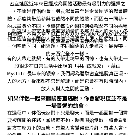
密室逃脫近年來已經成為團體活動最有吸引力的選擇之
一，不論是伴侶約會，朋友聚會甚至是企業團隊的聚會體
驗，都能夠帶給參與者截然不同的體驗，而因著一同參與
的成員身分不同，也將替每次的遊玩創造截然不同的過程
一般來說，密室逃脫隨著謎題量的多寡與場地的大小，各
與體驗。本篇文章，就由Mystoto Escape Games 密室逃
個主題皆有不同的人數建議或是體驗上限，即便如此，同
脫帶大家一起來看看這些有趣的觀察。
一個空間、同一組謎題，不同關係的人走進來，最後帶走
的東西完全不一樣。
有的人帶走默契，有的人帶走精采的回憶，也有人帶走一
段很少在日常生活中出現的「共同成就感」。藉由
Mystoto 長年來的觀察，我們認為體驗密室逃脫真正吸引
人的地方，從來都不只是解謎，而是它會在有限時間內，
放大人與人之間的互動。
如果伴侶一起來體驗密室逃脫，你會發現這並不是
一場普通的約會。
在過程中，伴侶玩家們不只是聊天，而是一起面對一個需
要被解開的任務。當線索不夠、時間開始倒數，將會看到
對方在壓力下的反應。有些人會變得更冷靜，有些人會開
始急躁，有些人會試圖主導節奏，也有人選擇跟隨。這些