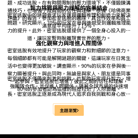
題、成功逃脫。在有時間限制的壓力環境下，不僅鍛鍊溝
智力挑戰與壓力緩解的完美結合
通技巧，也增強了成員間的信任與理解。根據《哈佛商業
密室逃脫中的謎題要求玩家運用邏輯推理和創造力來解決
評論》的報告，參加密室逃脫的團隊，其合作效率和員工
問題。研究顯示，70%的玩家在參與後感受到邏輯推理能
滿意度平均提升了15%。
力的提升。此外，密室逃脫還提供了一個全身心投入的管
道，讓玩家暫時脫離現實世界的壓力。
強化觀察力與增進人際關係
密室逃脫有效地提升了玩家的觀察力和對細節的注意力。
每個細節都有可能是解開謎題的關鍵，這讓玩家在日常生
活中也變得更加敏銳。調查顯示，90%的玩家在參與後觀
察力顯著提升。與此同時，無論是與家人、朋友還是同事
密室逃脫不僅帶來刺激和挑戰，也幫助玩家提升智力、增
一起參與，密室逃脫也增進了彼此之間的信任和理解，
強團隊合作，並促進人際關係。隨著全球市場的快速增
80%的參加者認為這樣的經歷拉近了人際距離。
長，密室逃脫正逐漸成為現代人追求自我挑戰和身心放鬆
的重要選擇。無論是與家人、朋友還是同事一起參與，密
室逃脫都能帶來難忘的經歷和豐富的收穫，在這個充滿變
主題瀏覽
化和挑戰的世界中，它無疑是一個值得一試的優質活動。