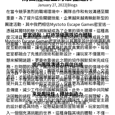
January 27, 2022
|
Blogs
在當今競爭激烈的職場環境中，團隊合作和有效溝通至關
重要。為了提升這些關鍵技能，企業越來越青睞創新型的
團建活動，其中我們相信Mystoto Escape Games密室逃脫
憑藉其獨特的魅力將無疑成為了企業的領先選擇。這種高
密室逃脫：打造頂級團隊協作體驗
度沉浸且充滿挑戰的體驗，不僅能快速拉近團隊成員之間
Mystoto Escape Games密室逃脫以其獨家設計的謎題和高
的距離，還能在短時間內提升協作效率和信任感，從而有
度互動的機關，讓參與者置身於高度真實的場景中。每個
效提高工作績效。
密室都融合了先進的技術和創新設計，讓玩家不僅運用智
慧來解開謎題，更要依靠彼此之間的協作與默契來完成任
提升團隊溝通力與信任感
務。在時間的設定下團隊成員需要在瞬息萬變的情境中保
在密室逃脫的過程中，團隊成員需展開高效的溝通、交流
持冷靜，充分發揮個人特長，同時強調團隊之間的協作與
資訊，才能順利解開層層謎題。這種高壓下的溝通有助於
默契。不僅測試每個人的智力與創意，更是對團隊整體協
提升員工在職場中的交流技巧，促進更為清晰和準確的訊
作能力的最佳檢驗。
息傳達，減少工作中的誤解與錯誤。此外，謎題中共同解
享受趣味性，釋放創造力
決困難的過程，也能增強團隊成員之間的信任與理解，為
密室逃脫的另一大魅力在於強烈的趣味性。每個密室主題
企業內部打造更加和諧的工作氛圍。
的設計都各具特色，從懸疑劇情到冒險場景，玩家如同進
入一個個充滿挑戰的世界。這種身臨其境的體驗，不僅讓