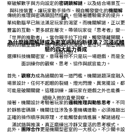
察破解數字與方向設定的
密碼鎖解謎
，以及結合場景互動
與科技裝置，讓玩家動手操作、親自觸發變化的
機關解
傳統的推理與密碼鎖固然經典，但隨著體驗需求的提升，
謎
。
單純動腦早已無法滿足玩家的渴望。而機關解謎，正以更
豐富的互動、更多感官層次，帶領玩家從「思考者」變成
「世界的推動者」。當你親手拉下拉桿、觸發隱藏開關，
為什麼機關解謎成為密室逃脫的新標準？沉浸式體
眼前的牆壁旋轉、暗門開啟的沉浸感，是任何一組密碼無
驗的四大能力養成
法取代的。
選擇科技機關密室，意味著你不只是玩一場遊戲，而是全
面訓練你的觀察、思考、協作與感官能力。
首先，
觀察力
成為過關的第一道門檻。機關謎題深度融入
場景設計，任何不起眼的裂縫、燈光閃爍、異常擺設，都
可能是破關關鍵。這種訓練，讓玩家在遊戲之外也能養成
細緻入微的直覺洞察。
接著，機關設計考驗著玩家的
邏輯推理與動態思考
。不同
於靜態密碼鎖，機關往往涉及多重機構連動，必須推敲出
正確的操作順序與原理，才能觸發劇情進展。解謎過程充
滿試錯與推演，真正磨練出冷靜又靈活的思考模式。
此外，
團隊合作
更是機關型密室的一大核心。不少關卡設