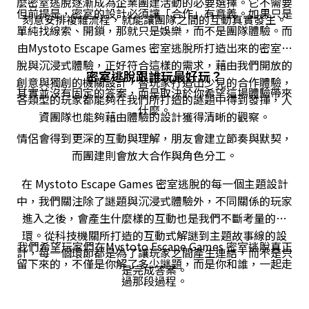
麼密室逃脫逐漸成為企業團建活動的必要選擇。它不需要
但前提是，密室的設計必須讓「合作」有意義。如果只是
刻意安排複雜流程，就能讓團隊之間的互動真實發生。
單純找線索、開鎖，那就只是娛樂，而不是團隊體驗。而
由Mystoto Escape Games 密室逃脫所打造出來的密室逃
脫與沉浸式體驗，正好符合這樣的需求，藉由我們開放的
密室逃脫跟誰玩最好玩？
創意與獨創的機關設計，替玩家打造出少見的合作體驗，
其實並沒有固定的答案，而是取決於你希望這場體驗帶來
各類型的玩家都能夠在我們所打造的謎題中得到發揮，人
什麼。
資團隊也能夠藉由體驗的設計獲得清晰的觀察。
情侶會得到更深的互動與理解，朋友會建立節奏與默契，
而團建則會放大合作與角色分工。
在 Mystoto Escape Games 密室逃脫的每一個主題設計
中，我們關注除了謎題與沉浸式體驗外，不同關係的玩家
進入之後，會產生什麼樣的互動也是我們不斷考量的一
環。從科技機關所打造的互動式解謎到主題故事線的設
我們希望玩家們在Mystoto Escape Games 密室逃脫真正
計，每一個環節都是為了讓玩家之間產生連結，而不是只
留下來的，不僅是你解了多少謎題，而是你和誰，一起走
是完成答案。
過那段過程。