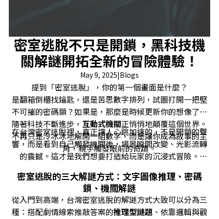
密室逃脫不只是開鎖，黑科技機
關解謎開拓全新的冒險體驗！
May 9, 2025
|
Blogs
提到「密室逃脫」，你的第一個畫面是什麼？
是翻箱倒櫃找鑰匙，還是苦思數字排列，試圖打開一把堅
不可摧的密碼鎖？如果是，那麼是時候更新你的想像了。
隨著科技不斷進步，
互動式機關
正悄悄地顛覆這個世界。
在台灣密室逃脫裡，真正讓人心跳加速的，不是開鎖的聲
不再只是冷冰冰地解開一組數字，而是讓你成為故事的主
響，而是看到自己觸發機關後，場景瞬間改變、光影流轉
角，親手觸發眼前的奇蹟。
的震撼。這才是我們想要打造給玩家的沉浸式冒險。
密室逃脫的三大解謎方式：文字圖像推理、密碼
鎖、機關解謎
從入門到高端，台灣密室逃脫的解謎方式大致可以分為三
種：搭配劇情線索推敲答案的
推理型謎題
、依靠邏輯與觀