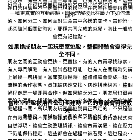
也因此，伴侶玩密室逃脫得到不只是「好不好玩」，而是
在日常相處中不一定會出現的樣子，在密室裡會變得很明
一種更真實的互動經驗。開始理解彼此在壓力下如何溝
顯。
通、如何分工、如何面對生命當中各樣的關卡。當你們一
起突破某個關鍵時刻，那種共同完成的感覺，將比一般約
會更有記憶點。
如果換成朋友一起玩密室逃脫，整個體驗會變得完
全不同
。
朋友之間的互動會更快、更直接。有的人負責尋找線索，
有人專門解謎，有人嘗試各種可能，也有人在關鍵時刻補
上最後一塊拼圖。當節奏順暢時，整體體驗會變成一種很
流暢的合作狀態。資訊被快速交換、快速拼湊線索，整個
過程像是一場即興合作。但如果缺乏分工，朋友局也很容
易陷入混亂。資訊無法整合、大家各做各的，反而會讓解
當密室逃脫被用在公司團建時，它的意義會再被放
謎過程卡關。所以朋友玩密室逃脫真正帶走的，不只是破
大。
關與否，而是你們之間的默契與合作方式。
在有限時間與不完整資訊的情況下，每個人的行為模式會
自然浮現。誰會主動整理資訊、誰會負責溝通、誰在壓力
下仍能保持穩定，這些都會在過程中被看見。這也是為什