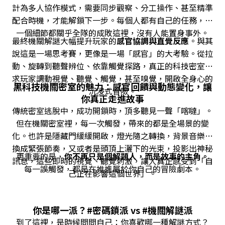
計為多人協作模式，需要同步觀察、分工操作、甚至精準
配合時機，才能解鎖下一步。每個人都有自己的任務，每
一個細節都關乎全隊的成敗這裡，沒有人能置身事外。
最終機關解謎大幅提升玩家的
感官協調與直覺反應
。與其
說這是一場思考賽，更像是一場「感官」的大考驗。從拉
動、旋轉到聽聲辨位、依靠觸覺探路，真正的科技密室要
求玩家調動視覺、聽覺、觸覺，甚至嗅覺，開啟全身心的
黑科技機關密室的魅力：感官回饋與動態變化，讓
沉浸式冒險。
你真正走進故事
傳統密室逃脫中，成功開鎖時，頂多聽見一聲「喀噠」。
但在機關密室裡，每一次觸發，帶來的都是全場景的變
化。也許是隱藏門緩緩開啟，燈光隨之轉換，背景音樂切
換成緊張節奏，又或者是頭頂上灑下的光束，投影出神秘
更重要的是，
你不再只是個解題人，而是故事的主角。
訊息，這些即時的視覺、聽覺刺激，讓人真正感受到「自
每一誤觸發，都是在推進屬於你自己的冒險劇本。
己正在影響這個世界」。
你是哪一派？#密碼鎖派 vs #機關解謎派
到了這裡，是時候問問自己：你喜歡哪一種解謎方式？