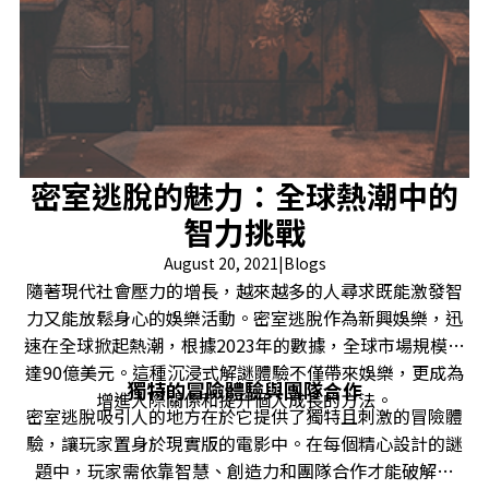
密室逃脫的魅力：全球熱潮中的
智力挑戰
August 20, 2021
|
Blogs
隨著現代社會壓力的增長，越來越多的人尋求既能激發智
力又能放鬆身心的娛樂活動。密室逃脫作為新興娛樂，迅
速在全球掀起熱潮，根據2023年的數據，全球市場規模已
達90億美元。這種沉浸式解謎體驗不僅帶來娛樂，更成為
獨特的冒險體驗與團隊合作
增進人際關係和提升個人成長的方法。
密室逃脫吸引人的地方在於它提供了獨特且刺激的冒險體
驗，讓玩家置身於現實版的電影中。在每個精心設計的謎
題中，玩家需依靠智慧、創造力和團隊合作才能破解謎