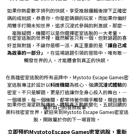
如果你熱愛數字排列的快感，享受推敲邏輯後按下正確密
碼的成就感，恭喜你，你是密碼鎖的玩家，而如果你偏好
用雙手打開未知世界，追求沉浸式參與的刺激感，那麼，
毫無疑問，機關可以是你選擇密室逃脫的一大考量。
在密室逃脫的世界裡，雖然解答只有一個，但對謎題的喜
好並無對錯，不論你是哪一派，真正重要的是「
讓自己成
為故事的一部分」
。在這場謎題引領的冒險中，唯有敢於
觸發世界的人，才能體會到真正的快感。
在高雄密室逃脫的所有品牌中，Mystoto Escape Games密
室逃脫專注於設計以
科技機關
為核心、強調
沉浸式體驗
的
密室。不只是解題，更是打造讓你全身心投入的舞台，每
一個場景、每一個機關，都等待著你親手觸發，親自推動
如果你也渴望跳脫傳統，體驗真正動態變化、五感回饋的
屬於自己的冒險故事。
黑科技密室世界，歡迎來到Mystoto Escape Games密室逃
脫，開啟屬於你的下一場冒險。
立即預約MystotoEscape Games密室逃脫，重新