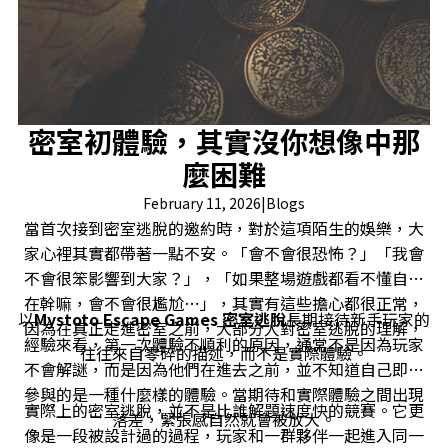
密室初體驗，其實沒你想像中那
麼困難
February 11, 2026
|
Blogs
當首次接到密室逃脫的邀約時，對於這項陌生的娛樂，大
家心裡其實都帶著一點不安。「會不會很恐怖？」「我會
不會很笨影響到大家？」，「如果整場遊戲都看不懂自己
在幹嘛，會不會很尷尬…」，其實有這些擔心都很正常，
以
Mystoto Escape Games 密室逃脫
長期接待新手玩家的
因為在真正走進密室之前，大部分人對密室逃脫的理解，
經驗來看，第一次體驗不順利的原因，通常不是因為玩家
往往來自零碎的描述，而不是實際體驗。
不會解謎，而是因為他們在進去之前，並不知道自己即將
參與的是一種什麼樣的體驗。當期待和實際體驗之間出現
實際上的密室逃脫，並不是比誰解題速度快的競賽。它更
落差，緊張感自然就會被放大。
像是一段被設計過的過程，玩家和一群夥伴一起進入同一