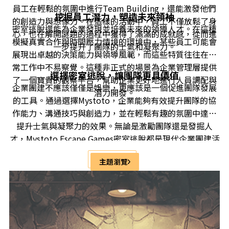
員工在輕鬆的氛圍中進行Team Building，還能激發他們
挖掘員工潛力，塑造未來領袖
的創造力與想像力。在這樣的活動中，員工不僅放鬆了身
密室逃脫還能為企業發現並培養未來的領導人才。在這種
心，也在解開謎題的過程中獲得了滿滿的成就感，從而進
模擬真實合作與時間壓力情境的環境中，某些員工可能會
一步提升了團隊的士氣和凝聚力。
展現出卓越的決策能力與領導風範，而這些特質往往在日
常工作中不易察覺。這種非正式的場景為企業管理層提供
選擇密室逃脫，讓團隊更具價值
了一個寶貴的觀察平台，幫助企業更好地進行人員調配與
企業團建不應該僅僅是娛樂，更應該是一個促進團隊發展
潛力開發。
的工具。通過選擇Mystoto，企業能夠有效提升團隊的協
作能力、溝通技巧與創造力，並在輕鬆有趣的氛圍中達到
提升士氣與凝聚力的效果。無論是激勵團隊還是發掘人
才，Mystoto Escape Games密室逃脫都是現代企業團建活
動中的不二之選。
主題瀏覽