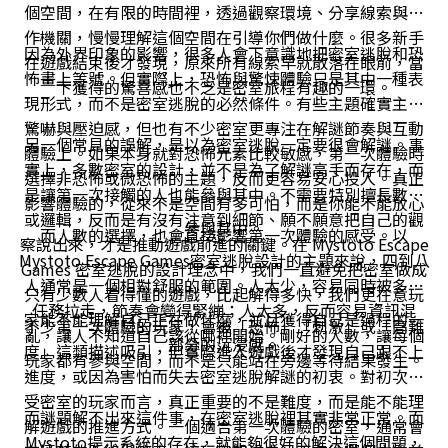
個空間，在有限的時間裡，透過觀察環境、分享線索與操
作機關，慢慢理解這個空間在引導你們做什麼。很多新手
因為外界印象的影響，很多人會下意識地把密室逃脫和恐
在遊戲結束後才發現，原來所有線索早就散落在眼前，當
怖畫上等號。但實際上，恐怖與驚悚體驗只是其中一種表
下獲得的驚喜感也不乏是密室旅程有趣的一環。
現形式，而不是密室逃脫的必然條件。有些主題確實主打
驚嚇與壓迫感，但也有不少密室更專注在解謎節奏與互動
另一個常見的誤解，是以為密室逃脫一定要很會解謎。事
體驗上。如果本身就對恐怖元素比較敏感，第一次體驗時
實上，多數密室的設計，並不是為了解謎高手而存在，而
選擇非恐怖或微恐怖的主題，反而更容易安心投入。真正
是讓第一次接觸的人也能參與其中。不需要特別擅長數字
影響體驗的，從來不是空間有多可怕，而是你能不能放心
或邏輯，反而是有沒有注意到細節、願不願意把自己的觀
參與其中。
而人數的選擇，也會直接影響第一次體驗的感受。以
察說出來，才是推動遊戲前進的關鍵。在 Mystoto Escape
Mystoto Escape Games密室逃脫設計的主題來說，四到八
Games 密室逃脫的設計理念中，我們一直避免把密室做成
人通常是一個相對舒服的範圍。人太少，容易同時被多個
只有少數人看得懂的遊戲，比起解得多快，我們更在意玩
任務拉走，節奏會變得緊繃；人太多，反而容易資訊混
家能不能理解自己正在做什麼，並且獲得自己是過程的一
不少第一次體驗的玩家，會被「恐怖」「刺激」或「高難
亂，讓人不知道自己該從哪裡開始。剛好的人數，讓每個
部分的沉浸感。
度」這類描述吸引，但實際進入遊戲後才發現自己跟不上
玩家都有參與空間，而不是只能站在旁邊等待結果發生。
進度，或因為害怕而失去密室逃脫解謎的初衷。對初次接
受密室的玩家而言，真正重要的不是難度，而是能不能理
而謎題解不出來這件事，在密室逃脫裡其實非常正常。而
解遊戲的推進方式。一個適合第一次體驗的密室，通常會
Mystoto提示系統的存在，就能夠很好的解決這個問題，